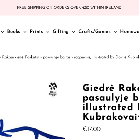
FREE SHIPPING ON ORDERS OVER €50 WITHIN IRELAND
Books
Prints
Gifting
Crafts/Games
Homew
ė Rakauskienė: Paskutinis pasaulyje baltasis raganosis, illustrated by Dovilė Kubr
Giedrė Raka
pasaulyje b
illustrated
Kubrakovai
Regular
€17.00
Price