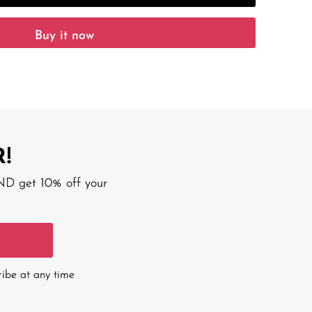
Buy it now
!
AND get 10% off your
ribe at any time