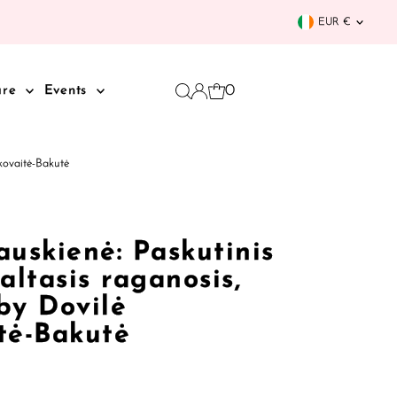
Curren
EUR €
0
are
Events
akovaitė-Bakutė
uskienė: Paskutinis
altasis raganosis,
 by Dovilė
tė-Bakutė