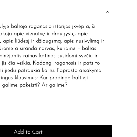
lyje baltojo raganosio istorijos įkvėpta, ši
akoja apie vienatvę ir draugystę, apie
 apie liūdesį ir džiaugsmą, apie nusivylimą ir
odrome atsiranda narvas, kuriame – baltas
inėjantis rainas katinas susidomi svečiu ir
i jis čia veikia. Kadangi raganosis ir pats to
ti jiedu patraukia kartu. Paprasto atsakymo
tingus klausimus: Kur pradingo baltieji
 galime pakeisti? Ar galime?
Add to Cart