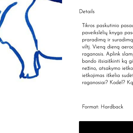
Details
Tikros paskutinio pasau
paveikslėlių knyga pas
praradimą ir suradimą,
viltį. Vieną dieną aer
raganosis. Aplink slamp
bando išsiaiškinti ką g
nežino, atsakymo ieško
ieškojimas iškelia sudė
raganosiai? Kodėl? Ką
Format: Hardback