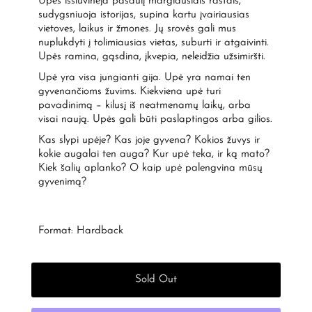
Upės išsiuvinėja pasaulį margiausiais raštais,
sudygsniuoja istorijas, supina kartu įvairiausias
vietoves, laikus ir žmones. Jų srovės gali mus
nuplukdyti į tolimiausias vietas, suburti ir atgaivinti.
Upės ramina, gąsdina, įkvepia, neleidžia užsimiršti.
Upė yra visa jungianti gija. Upė yra namai ten
gyvenančioms žuvims. Kiekviena upė turi
pavadinimą – kilusį iš neatmenamų laikų, arba
visai naują. Upės gali būti paslaptingos arba gilios.
Kas slypi upėje? Kas joje gyvena? Kokios žuvys ir
kokie augalai ten auga? Kur upė teka, ir ką mato?
Kiek šalių aplanko? O kaip upė palengvina mūsų
gyvenimą?
Format: Hardback
Sold Out