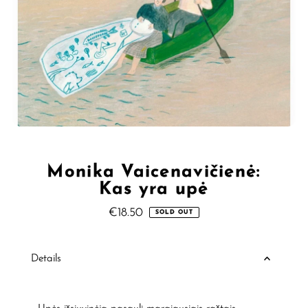
Monika Vaicenavičienė:
Kas yra upė
€18.50
Regular
SOLD OUT
Price
Details